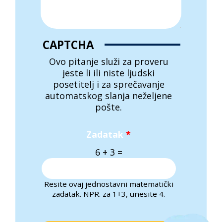
CAPTCHA
Ovo pitanje služi za proveru
jeste li ili niste ljudski
posetitelj i za sprečavanje
automatskog slanja neželjene
pošte.
Zadatak
*
6 + 3 =
Resite ovaj jednostavni matematički
zadatak. NPR. za 1+3, unesite 4.