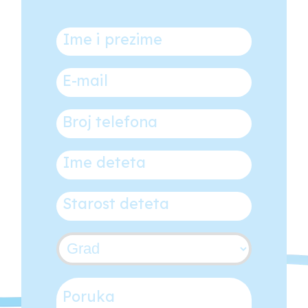
Ime i prezime
*
E-mail
*
Broj mobitela
*
Ime deteta
*
Dob deteta
*
Grad
*
Poruka