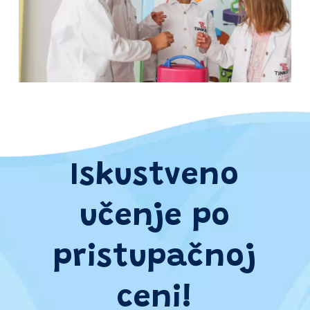
Iskustveno
učenje po
pristupačnoj
ceni!