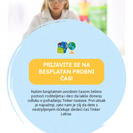
PRIJAVITE SE NA
BESPLATAN PROBNI
ČAS!
Našim besplatnim uvodnim časom želimo
pomoći roditeljima i deci da lakše donesu
odluku o pohađanju Tinker nastave. Prvi utisak
je najvažniji, zato nam je cilj da dete s
nestrpljenjem iščekuje sledeći čas Tinker
Labsa.