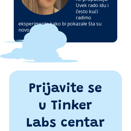
Uvek rado idu i
često kući
radimo
eksperimente kako bi pokazale šta su
novo naučile. -
Iva
Prijavite se
u Tinker
Labs centar