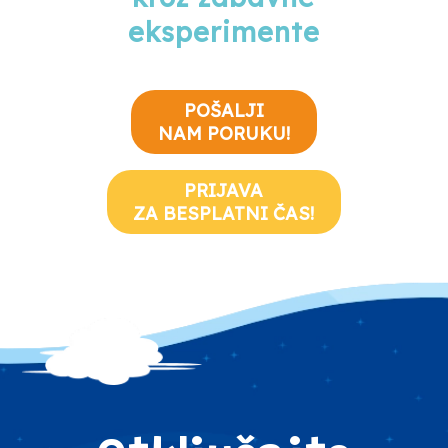
eksperimente
POŠALJI
NAM PORUKU!
PRIJAVA
ZA BESPLATNI ČAS!