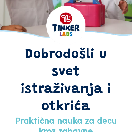
Dobrodošli u
svet
istraživanja i
otkrića
Praktična nauka za decu
kroz zabavne