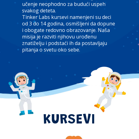
učenje neophodno za budući uspeh
svakog deteta.
Tinker Labs kursevi namenjeni su deci
od 3 do 14 godina, osmišljeni da dopune
i obogate redovno obrazovanje. Naša
misija je razviti njihovu urođenu
znatiželju i podstaći ih da postavljaju
pitanja o svetu oko sebe.
KURSEVI