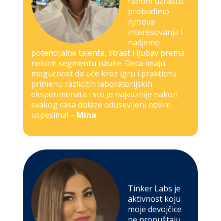
ranom uzrastu
probudimo
njihova
interesovanja i
nadjemo
potencijalne talente, strast i ljubav prema
nekom segmentu nauke. Deca imaju
mogucnost da uče kroz igru i prakticnu
primenu razlicitih laboratorijskih
eksperimenata i sto je najvaznije nakon
svakog casa dolaze odusevljeni novim
uspesima! –
Mina
Tinker Labs je
aktivnost koju
moje devojčice
ne propuštaju.