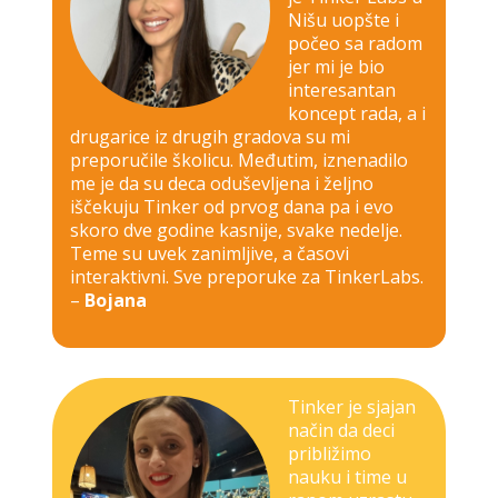
Nišu uopšte i
počeo sa radom
jer mi je bio
interesantan
koncept rada, a i
drugarice iz drugih gradova su mi
preporučile školicu. Međutim, iznenadilo
me je da su deca oduševljena i željno
iščekuju Tinker od prvog dana pa i evo
skoro dve godine kasnije, svake nedelje.
Teme su uvek zanimljive, a časovi
interaktivni. Sve preporuke za TinkerLabs.
–
Bojana
Tinker je sjajan
način da deci
približimo
nauku i time u