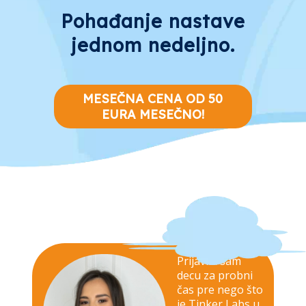
Pohađanje nastave
jednom nedeljno.
MESEČNA CENA OD 50
EURA MESEČNO!
Prijavila sam
decu za probni
čas pre nego što
je Tinker Labs u