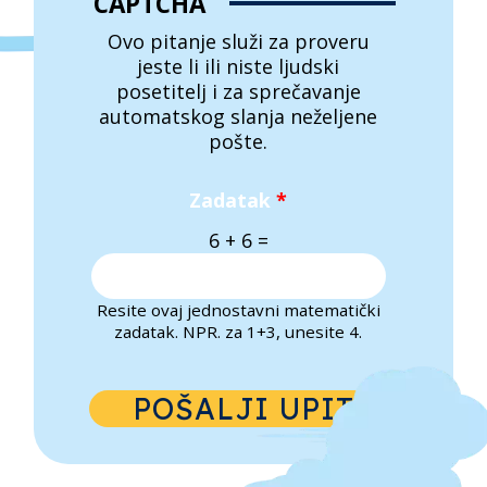
CAPTCHA
Ovo pitanje služi za proveru
jeste li ili niste ljudski
posetitelj i za sprečavanje
automatskog slanja neželjene
pošte.
Zadatak
*
6 + 6 =
Resite ovaj jednostavni matematički
zadatak. NPR. za 1+3, unesite 4.