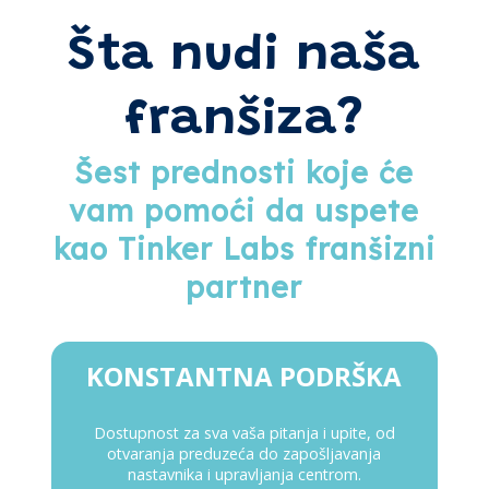
Šta nudi naša
franšiza?
Šest prednosti koje će
vam pomoći da uspete
kao Tinker Labs franšizni
partner
KONSTANTNA PODRŠKA
Dostupnost za sva vaša pitanja i upite, od
otvaranja preduzeća do zapošljavanja
nastavnika i upravljanja centrom.