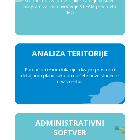
što radimo i zašto je Tinker Labs jedinstven
program za rano uvođenje STEAM predmeta
deci.
ANALIZA TERITORIJE
Pomoć pri izboru lokacije, dizajnu prostora i
detaljnom planu kako da upišete nove studente
u vaš centar.
ADMINISTRATIVNI
SOFTVER