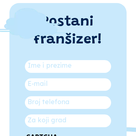
Postani
franšizer!
Ime i prezime
E-mail
Broj telefona
Za koji grad