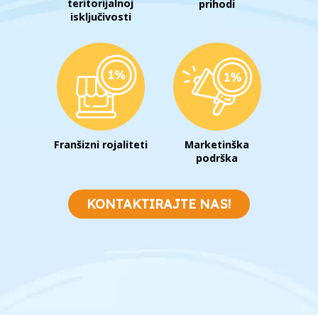
teritorijalnoj
prihodi
isključivosti
Franšizni rojaliteti
Marketinška
podrška
KONTAKTIRAJTE NAS!