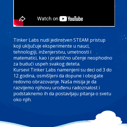
Tinker Labs nudi jedinstven STEAM pristup
koji uključuje eksperimente u nauci,
tehnologiji, inženjerstvu, umetnosti i
matematici, kao i praktično učenje neophodno
za budući uspeh svakog deteta.
Kursevi Tinker Labs namenjeni su deci od 3 do
12 godina, osmišljeni da dopune i obogate
redovno obrazovanje. Naša misija je da
razvijemo njihovu urođenu radoznalost i
podstaknemo ih da postavljaju pitanja o svetu
oko njih.