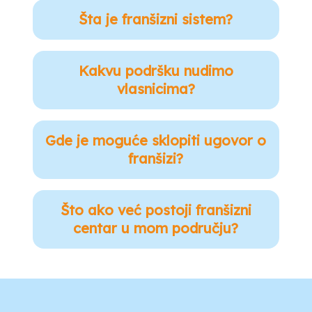
Šta je franšizni sistem?
Kakvu podršku nudimo
vlasnicima?
Gde je moguće sklopiti ugovor o
franšizi?
Što ako već postoji franšizni
centar u mom području?