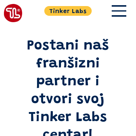
Tinker Labs
Postani naš
franšizni
partner i
otvori svoj
Tinker Labs
centar!