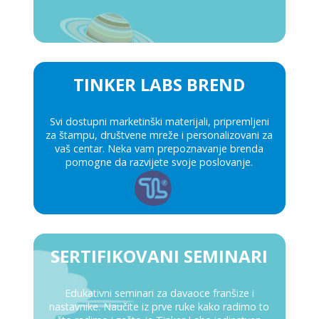
TINKER LABS BREND
Svi dostupni marketinški materijali, pripremljeni
za štampu, društvene mreže i personalizovani za
vaš centar. Neka vam prepoznavanje brenda
pomogne da razvijete svoje poslovanje.
SERTIFIKOVANI SEMINARI
Edukativni seminari za davaoce franšize i
nastavnike. Naučite iz prve ruke kako radimo to